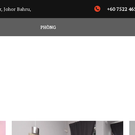
r, Johor Bahru,
+60 7522 46
PHÒNG