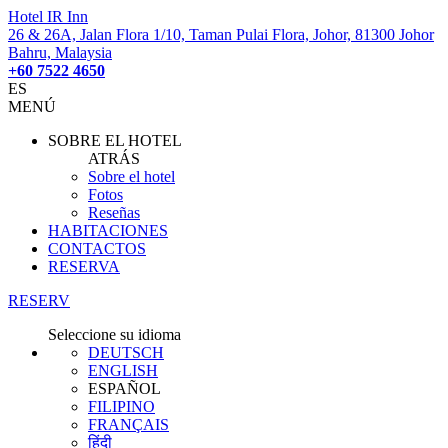
Hotel IR Inn
26 & 26A, Jalan Flora 1/10, Taman Pulai Flora, Johor, 81300 Johor
Bahru, Malaysia
+60 7522 4650
ES
MENÚ
SOBRE EL HOTEL
ATRÁS
Sobre el hotel
Fotos
Reseñas
HABITACIONES
CONTACTOS
RESERVA
RESERV
Seleccione su idioma
DEUTSCH
ENGLISH
ESPAÑOL
FILIPINO
FRANÇAIS
हिंदी