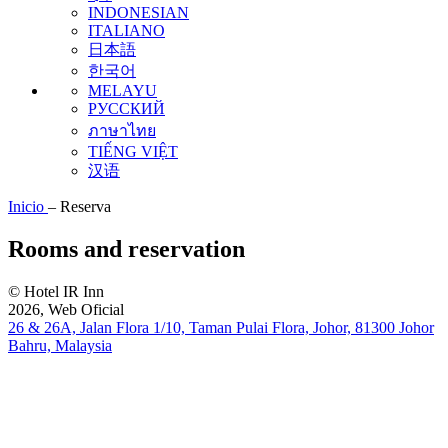
INDONESIAN
ITALIANO
日本語
한국어
MELAYU
РУССКИЙ
ภาษาไทย
TIẾNG VIỆT
汉语
Inicio
–
Reserva
Rooms and reservation
© Hotel IR Inn
2026, Web Oficial
26 & 26A, Jalan Flora 1/10, Taman Pulai Flora, Johor, 81300 Johor
Bahru, Malaysia