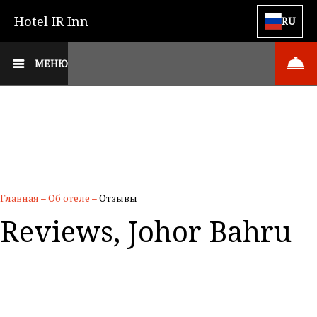
Hotel IR Inn
RU
МЕНЮ
Главная
–
Об отеле
–
Отзывы
Reviews, Johor Bahru